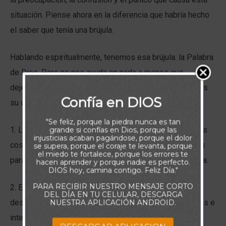
situación. Piense ahora en la diferencia que habría hecho
el saber que tenía una brújula.
Hablando espiritualmente, tenemos esa brújula: la Palabra
de Dios. Pero no nos ayuda en nada a menos que
dejemos que ella nos guíe. Algunas veces, no seguimos
Confía en DIOS
su dirección por…
"Se feliz, porque la piedra nunca es tan
1. La negligencia. A veces estamos tan ocupados en las
grande si confías en Dios, porque las
injusticias acaban pagándose, porque el dolor
cosas de la vida, que olvidamos mirar la brújula de Dios
se supera, porque el coraje te levanta, porque
el miedo te fortalece, porque los errores te
para asegurarnos de que vamos en la dirección correcta.
hacen aprender y porque nadie es perfecto.
DIOS hoy, camina contigo. Feliz Día."
PARA RECIBIR NUESTRO MENSAJE CORTO
2. El orgullo. A menudo, queremos determinar nuestro
DEL DÍA EN TU CELULAR, DESCARGA
destino. Pero al confiar en nuestras fuerzas, habilidades e
NUESTRA APLICACIÓN ANDROID.
inteligencia, planeamos nuestra propia ruta.