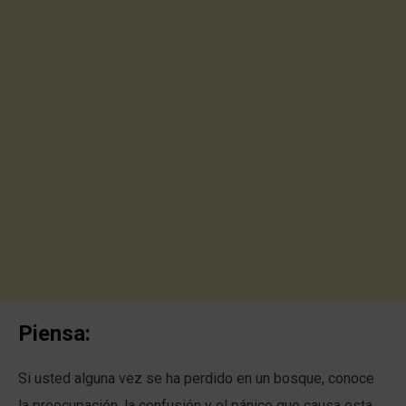
Piensa:
Si usted alguna vez se ha perdido en un bosque, conoce
la preocupación, la confusión y el pánico que causa esta