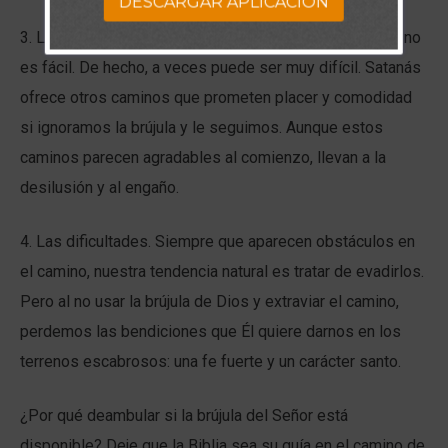
DESCARGAR APLICACION
3. Las distracciones. La senda de la obediencia a Dios no
es fácil. De hecho, a veces puede ser muy difícil. Satanás
ofrece otros caminos que prometen placer y comodidad
si ignoramos la brújula y le seguimos. Aunque estos
caminos parecen agradables al comienzo, llevan a la
desilusión y al engaño.
4. Las dificultades. Siempre que aparecen obstáculos en
el camino, nuestra tendencia natural es tratar de evadirlos.
Pero al no usar la brújula de Dios y extraviar el camino,
perdemos las bendiciones que Él quiere darnos en los
terrenos escabrosos: una fe fuerte y un carácter santo.
¿Por qué deambular si la brújula del Señor está
disponible? Deje que la Biblia sea su guía en el camino de