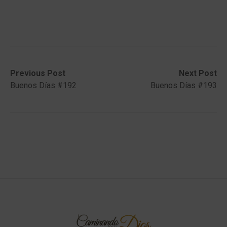
Post
Previous
Next
Previous Post
Next Post
post:
post:
Buenos Días #192
Buenos Días #193
navigation