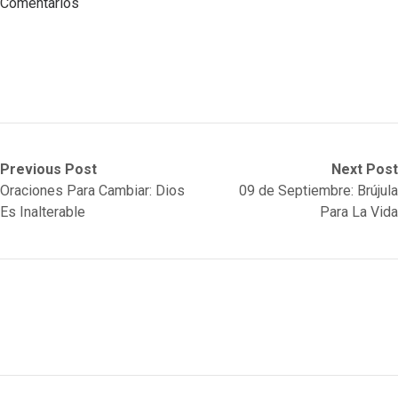
Comentarios
Post
Previous
Next
Previous Post
Next Post
post:
post:
Oraciones Para Cambiar: Dios
09 de Septiembre: Brújula
navigation
Es Inalterable
Para La Vida