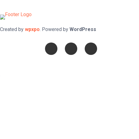
Created by
wpxpo
. Powered by
WordPress
Confía en DIOS
"Se feliz, porque la piedra nunca es tan grande si confías en
Dios, porque las injusticias acaban pagándose, porque el dolor
se supera, porque el coraje te levanta, porque el miedo te
fortalece, porque los errores te hacen aprender y porque nadie
es perfecto. DIOS hoy, camina contigo. Feliz Día."