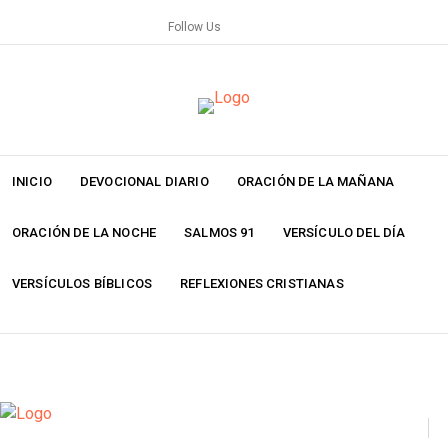
Skip
Follow Us
to
content
INICIO
DEVOCIONAL DIARIO
ORACIÓN DE LA MAÑANA
ORACIÓN DE LA NOCHE
SALMOS 91
VERSÍCULO DEL DÍA
VERSÍCULOS BÍBLICOS
REFLEXIONES CRISTIANAS