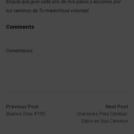
brújula que guíe cada uno de mis pasos y acciones, por
los caminos de Tu maravillosa voluntad.
Comments
Comentarios
Post
Previous
Next
Previous Post
Next Post
post:
post:
Buenos Días #190
Oraciones Para Cambiar:
navigation
Sabio en Sus Caminos