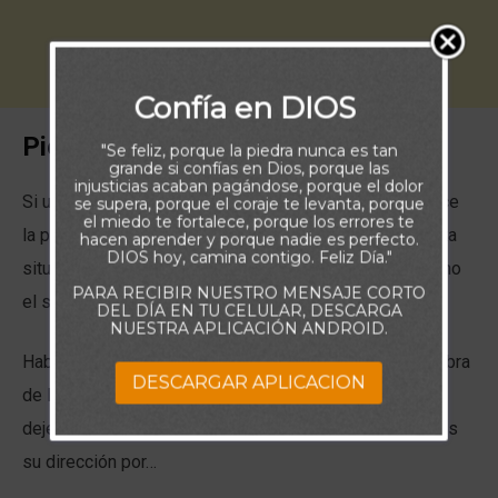
Confía en DIOS
Piensa:
"Se feliz, porque la piedra nunca es tan
grande si confías en Dios, porque las
injusticias acaban pagándose, porque el dolor
Si usted alguna vez se ha perdido en un bosque, conoce
se supera, porque el coraje te levanta, porque
el miedo te fortalece, porque los errores te
la preocupación, la confusión y el pánico que causa esta
hacen aprender y porque nadie es perfecto.
DIOS hoy, camina contigo. Feliz Día."
situación. Piense ahora en la diferencia que habría hecho
PARA RECIBIR NUESTRO MENSAJE CORTO
el saber que tenía una brújula.
DEL DÍA EN TU CELULAR, DESCARGA
NUESTRA APLICACIÓN ANDROID.
Hablando espiritualmente, tenemos esa brújula: la Palabra
DESCARGAR APLICACION
de Dios. Pero no nos ayuda en nada a menos que
dejemos que ella nos guíe. Algunas veces, no seguimos
su dirección por…