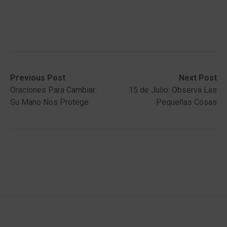
Post
Previous
Next
Previous Post
Next Post
post:
post:
Oraciones Para Cambiar:
15 de Julio: Observa Las
navigation
Su Mano Nos Protege
Pequeñas Cosas