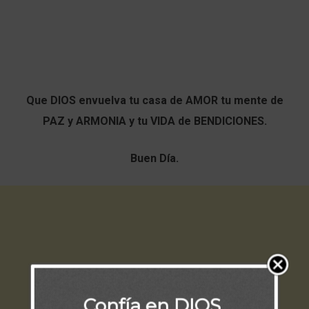
Que DIOS envuelva tu casa de AMOR tu mente de
PAZ y ARMONIA y tu VIDA de BENDICIONES.
Buen Día.
Confía en DIOS