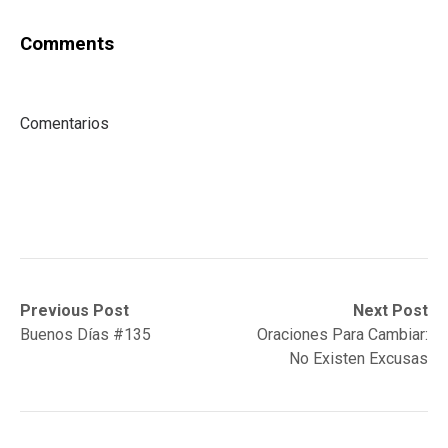
Comments
Comentarios
Post
Previous
Next
Previous Post
Next Post
post:
post:
Buenos Días #135
Oraciones Para Cambiar:
navigation
No Existen Excusas