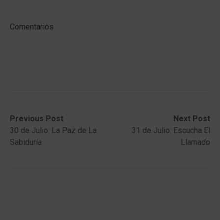
Comentarios
Post
Previous
Next
Previous Post
Next Post
post:
post:
30 de Julio: La Paz de La
31 de Julio: Escucha El
navigation
Sabiduría
Llamado