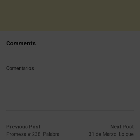
Comments
Comentarios
Post
Previous
Next
Previous Post
Next Post
post:
post:
Promesa # 238: Palabra
31 de Marzo: Lo que
navigation