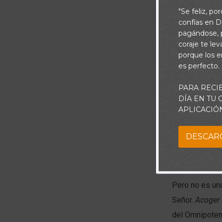
"Se feliz, po
confías en Di
pagándose, p
coraje te le
porque los e
es perfecto.
PARA RECI
DÍA EN TU
APLICACIÓ
Piensa:
DESCAR
¿Será posible 
es posible! Po
Pero no es un
Señor.
Acoger
del Omnipotent