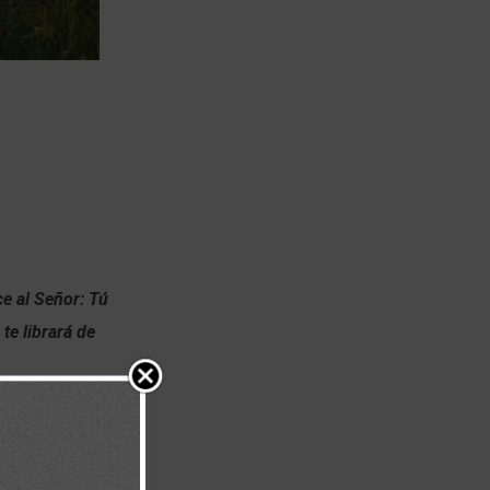
ce al Señor: Tú
te librará de