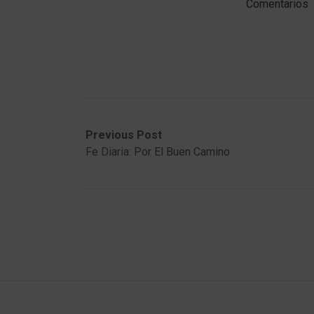
Comentarios
Post
Previous
Next
Previous Post
post:
post:
Fe Diaria: Por El Buen Camino
navigation