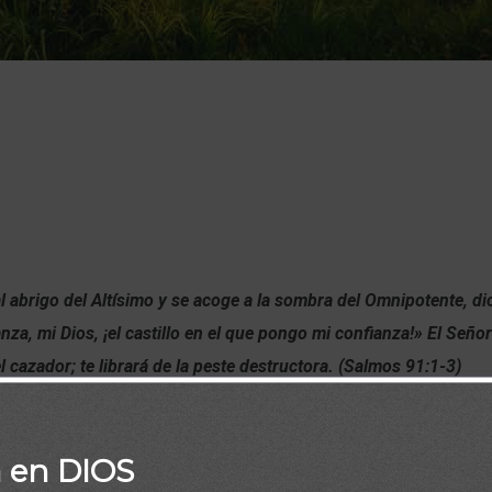
al abrigo del Altísimo y se acoge a la sombra del Omnipotente, di
nza, mi Dios, ¡el castillo en el que pongo mi confianza!» El Señor 
l cazador; te librará de la peste destructora. (Salmos 91:1-3)
a en DIOS