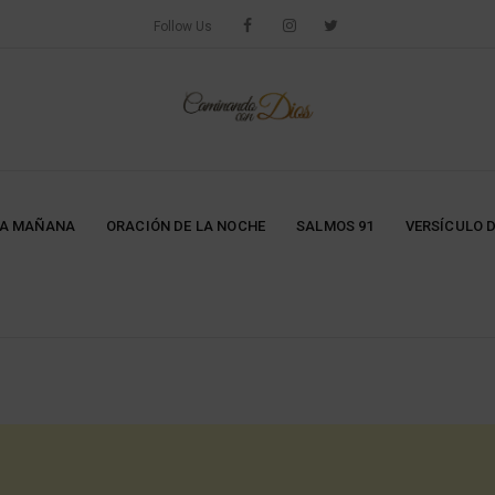
Follow Us
LA MAÑANA
ORACIÓN DE LA NOCHE
SALMOS 91
VERSÍCULO D