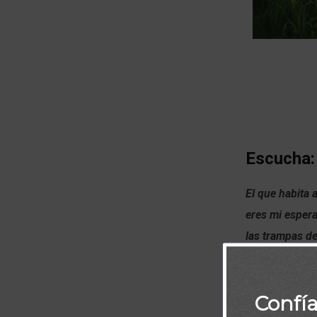
Escucha:
El que habita 
eres mi espera
las trampas de
Confí