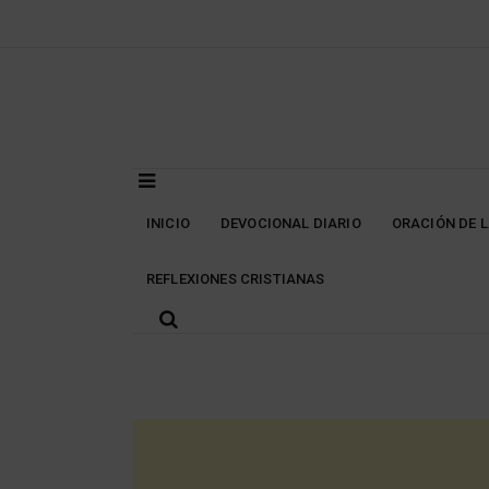
Skip
to
content
INICIO
DEVOCIONAL DIARIO
ORACIÓN DE 
REFLEXIONES CRISTIANAS