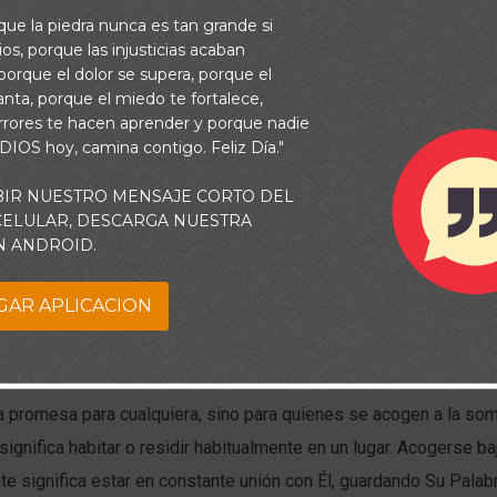
rque la piedra nunca es tan grande si
os, porque las injusticias acaban
orque el dolor se supera, porque el
vanta, porque el miedo te fortalece,
rrores te hacen aprender y porque nadie
 DIOS hoy, camina contigo. Feliz Día."
BIR NUESTRO MENSAJE CORTO DEL
 CELULAR, DESCARGA NUESTRA
N ANDROID.
GAR APLICACION
vivir libre de temor en este mundo tan peligroso e incierto? ¡Sí, 
rque la protección es parte de las promesas de Dios.
a promesa para cualquiera, sino para quienes se acogen a la som
significa habitar o residir habitualmente en un lugar. Acogerse b
e significa estar en constante unión con Él, guardando Su Palab