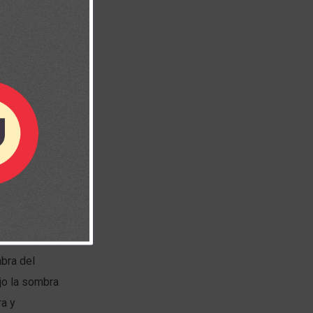
definitivamente
bra del
ajo la sombra
ra y