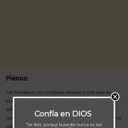
Piensa:
Con frecuencia, los cristianos rehúyen a toda idea de
éxito, pensando:
Estaré agradecido por lo que sea que el
Señor me dé.
Estos creyentes desacertados han
Confía en DIOS
confundido el éxito con la codicia y la inconformidad. ¿Por
"Se feliz, porque la piedra nunca es tan
qué razón?