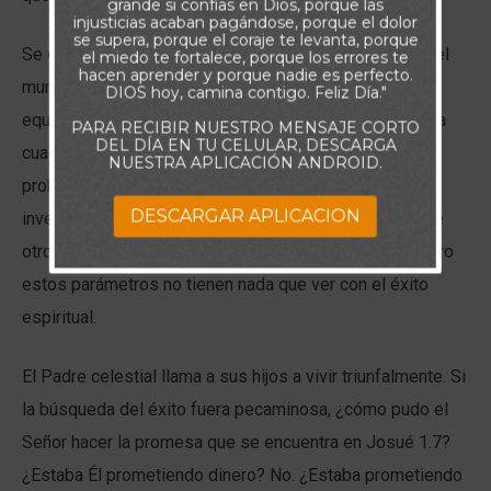
grande si confías en Dios, porque las
injusticias acaban pagándose, porque el dolor
se supera, porque el coraje te levanta, porque
Se debe a la terrible obsesión por el “éxito” que tiene el
el miedo te fortalece, porque los errores te
hacen aprender y porque nadie es perfecto.
mundo. Para la mayoría de las personas, la palabra es
DIOS hoy, camina contigo. Feliz Día."
equivalente a “riqueza” o “poder”. Si usted le pregunta a
PARA RECIBIR NUESTRO MENSAJE CORTO
DEL DÍA EN TU CELULAR, DESCARGA
cualquier persona en la calle si ha tenido éxito, lo más
NUESTRA APLICACIÓN ANDROID.
probable es que comience a hablar de su carrera o
DESCARGAR APLICACION
inversión. La mayoría de la gente simplemente no tiene
otro marco de referencia para el concepto de éxito. Pero
estos parámetros no tienen nada que ver con el éxito
espiritual.
El Padre celestial llama a sus hijos a vivir triunfalmente. Si
la búsqueda del éxito fuera pecaminosa, ¿cómo pudo el
Señor hacer la promesa que se encuentra en Josué 1.7?
¿Estaba Él prometiendo dinero? No. ¿Estaba prometiendo