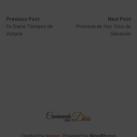
Post
Previous
Next
Previous Post
Next Post
post:
post:
Fe Diaria: Tiempos de
Promesa de Hoy: Dios de
navigation
Victoria
Salvación
Created by
wpxpo
. Powered by
WordPress