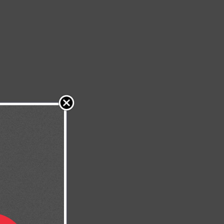
os 118:24)
ción. Que pueda
que has puesto
bondadosa