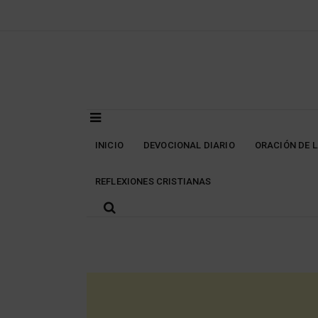
Skip
to
content
INICIO
DEVOCIONAL DIARIO
ORACIÓN DE 
REFLEXIONES CRISTIANAS