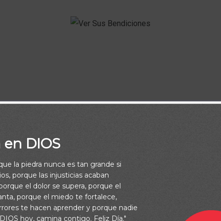
 día que hizo Jehová;
Nos gozaremos y alegraremos en él. (Salm
 por permitirme experimentar un día mas de tu maravillosa crea
a en DIOS
por encima de aquello que me falte, las grandiosas bendiciones 
da, de forma que tenga siempre un corazón agradecido con Tu 
rque la piedra nunca es tan grande si
os, porque las injusticias acaban
misericordia. Amén.
orque el dolor se supera, porque el
vanta, porque el miedo te fortalece,
rrores te hacen aprender y porque nadie
 DIOS hoy, camina contigo. Feliz Día."