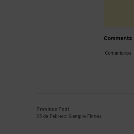
Comments
Comentarios
Post
Previous
Next
Previous Post
post:
post:
25 de Febrero: Siempre Firmes
navigation