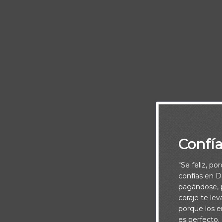
Este es el
Señor, gracias
Confí
ver siempre, 
en mi vi
"Se feliz, po
confías en Di
pagándose, p
coraje te le
porque los e
es perfecto.