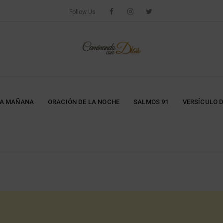
Follow Us
LA MAÑANA
ORACIÓN DE LA NOCHE
SALMOS 91
VERSÍCULO D