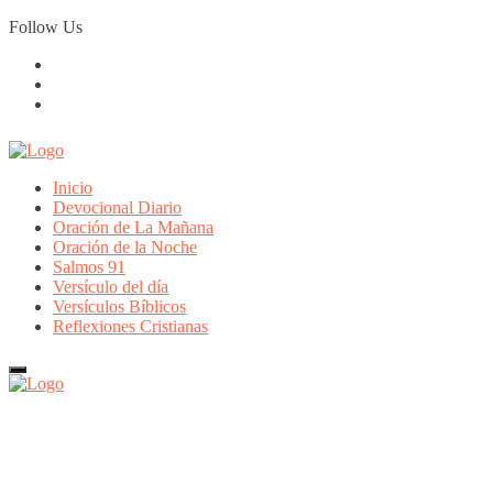
Skip
Follow Us
to
content
Inicio
Devocional Diario
Oración de La Mañana
Oración de la Noche
Salmos 91
Versículo del día
Versículos Bíblicos
Reflexiones Cristianas