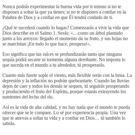
Nunca podrás experimentar la buena vida por ti mismo si no te
dispones a soltar la que ya tienes; si no te dispones a confiar en la
Palabra de Dios y a confiar en que Él tendrá cuidado de ti.
¿Qué te sucederá cuando lo hagas? Comenzarás a vivir la vida que
Dios describe en el Salmo 1. Serás: «…como un árbol plantado
junto a los arroyos: llegado el momento da su fruto, y sus hojas no
se marchitan ¡En todo lo que hace, prospera!».
Eso significa que tus raíces se profundizarán tanto que ninguna
sequía podrá secarte ni tormenta alguna derribarte. No importa lo
que suceda en el mundo a tu alrededor, tú prosperarás.
Cuanto más fuerte sople el viento, más flexible serás con la brisa. La
depresión y la inflación no podrán quebrantarte. Cuando las lluvias
dejen de caer y todos los demás se sequen, tú seguirás prosperando
y produciendo el fruto del Espíritu, porque estarás extrayendo los
nutrientes del lecho del río.
Así es la vida de alta calidad, y no hay nada que el mundo te pueda
ofrecer que se le compare. Lo sé por experiencia propia. Una vez
que te atrevas a soltar tu vida y a confiar en Dios… tú también lo
sabrás.