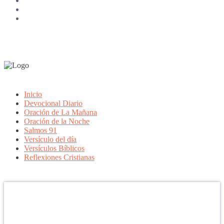
Inicio
Devocional Diario
Oración de La Mañana
Oración de la Noche
Salmos 91
Versículo del día
Versículos Bíblicos
Reflexiones Cristianas
Confía en DIOS
"Se feliz, porque la piedra nunca es tan grande si confías en Dios,