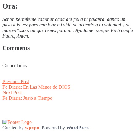
Ora:
Señor, permíteme caminar cada dia fiel a tu palabra, dando un
paso a la vez para cambiar mi vida de acuerdo a tu voluntad y al
maravilloso plan que tienes para mi. Ayudame, porque En ti confío
Padre, Amén.
Comments
Comentarios
Post
Previous
Previous Post
post:
Fe Diaria: En Las Manos de DIOS
navigation
Next
Next Post
post:
Fe Diaria: Justo a Tiempo
Created by
wpxpo
. Powered by
WordPress