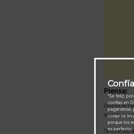
Confí
Piensa:
"Se feliz, po
confías en Di
Dios es un Pad
pagándose, p
acuerdo a su o
coraje te le
porque los e
es perfecto.
Tal es el ejem