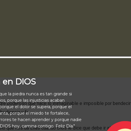
a en DIOS
rque la piedra nunca es tan grande si
os, porque las injusticias acaban
re poderoso que hace lo inimaginable e imposible por bendecir 
orque el dolor se supera, porque el
bediencia y fe.
vanta, porque el miedo te fortalece,
rrores te hacen aprender y porque nadie
 DIOS hoy, camina contigo. Feliz Día."
plo que nos da Elías cuando Dios le dice que debe ir al arroyo de