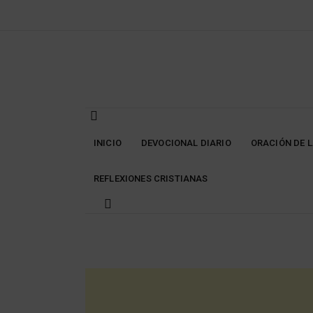
Skip
to
content
INICIO
DEVOCIONAL DIARIO
ORACIÓN DE 
REFLEXIONES CRISTIANAS