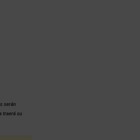
os serán
a traerá su