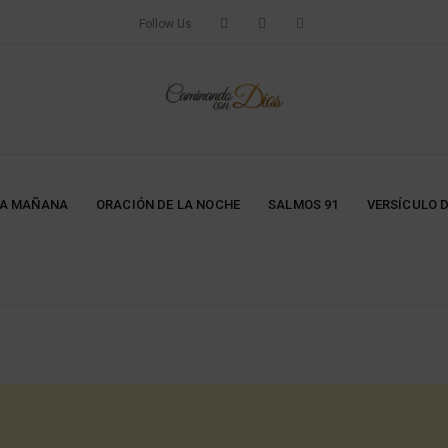
Follow Us
LA MAÑANA
ORACIÓN DE LA NOCHE
SALMOS 91
VERSÍCULO D