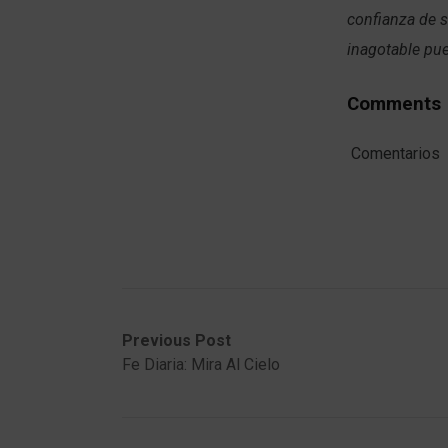
confianza de s
inagotable pu
Comments
Comentarios
Post
Previous
Next
Previous Post
post:
post:
Fe Diaria: Mira Al Cielo
navigation