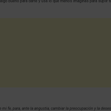
algo bueno para darte y usa lo que menos imaginas para suplir t
e mi fe, para, ante la angustia, cambiar la preocupación y la dese