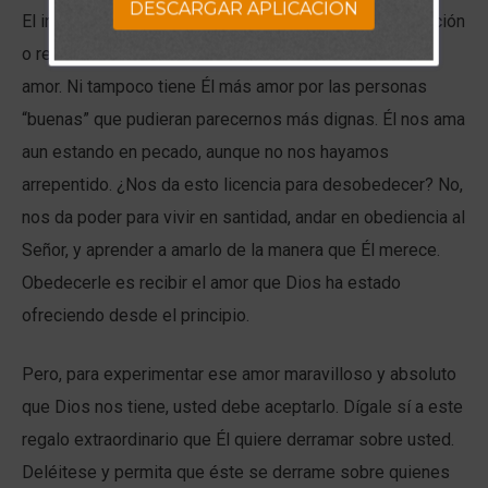
DESCARGAR APLICACION
El interés de Dios por nosotros no tiene ninguna condición
o restricción, y no se basa en que le reciproquemos su
amor. Ni tampoco tiene Él más amor por las personas
“buenas” que pudieran parecernos más dignas. Él nos ama
aun estando en pecado, aunque no nos hayamos
arrepentido. ¿Nos da esto licencia para desobedecer? No,
nos da poder para vivir en santidad, andar en obediencia al
Señor, y aprender a amarlo de la manera que Él merece.
Obedecerle es recibir el amor que Dios ha estado
ofreciendo desde el principio.
Pero, para experimentar ese amor maravilloso y absoluto
que Dios nos tiene, usted debe aceptarlo. Dígale sí a este
regalo extraordinario que Él quiere derramar sobre usted.
Deléitese y permita que éste se derrame sobre quienes