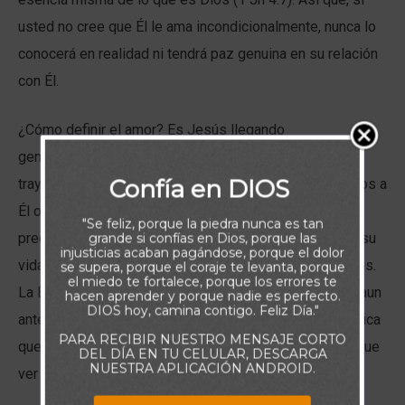
usted no cree que Él le ama incondicionalmente, nunca lo
conocerá en realidad ni tendrá paz genuina en su relación
con Él.
¿Cómo definir el amor? Es Jesús llegando
generosamente a la humanidad, dándose a nosotros y
Confía en DIOS
trayendo el bien a nuestra vida, ya sea que le aceptemos a
Él o no. Romanos 5.8 nos dice que su amor y su
"Se feliz, porque la piedra nunca es tan
preocupación por nosotros son tan inmensos, que dio su
grande si confías en Dios, porque las
injusticias acaban pagándose, porque el dolor
vida por nosotros cuando éramos todavía sus enemigos.
se supera, porque el coraje te levanta, porque
el miedo te fortalece, porque los errores te
La Biblia dice que Él comenzó a expresarnos su amor aun
hacen aprender y porque nadie es perfecto.
DIOS hoy, camina contigo. Feliz Día."
antes de la fundación del mundo (Ef 1.3-5). ¡Esto significa
PARA RECIBIR NUESTRO MENSAJE CORTO
que nuestras acciones no tenían absolutamente nada que
DEL DÍA EN TU CELULAR, DESCARGA
NUESTRA APLICACIÓN ANDROID.
ver con el amor que Él nos tiene!