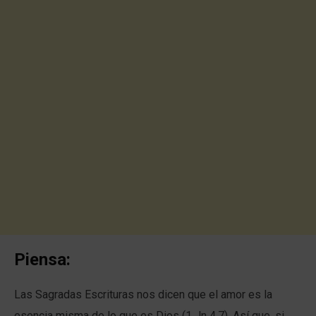
Piensa:
Las Sagradas Escrituras nos dicen que el amor es la
esencia misma de lo que es Dios (1 Jn 4.7). Así que, si