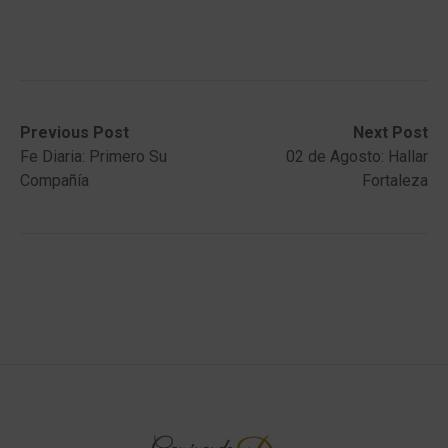
Post
Previous
Next
Previous Post
Next Post
post:
post:
Fe Diaria: Primero Su
02 de Agosto: Hallar
navigation
Compañía
Fortaleza