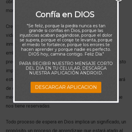
obras. No se demora en realizar algo, lo hace todo en el
momento oportuno, y todo lo que hace es perfecto.
Confía en DIOS
"Se feliz, porque la piedra nunca es tan
Creo que Dios utiliza procesos para obrar en nuestras
grande si confías en Dios, porque las
vidas. Él podría concedernos lo que pedimos
injusticias acaban pagándose, porque el dolor
se supera, porque el coraje te levanta, porque
inmediatamente, después de todo, Él es Dios. Sin
el miedo te fortalece, porque los errores te
hacen aprender y porque nadie es perfecto.
embargo, en su infinita sabiduría y en su gran amor, se
DIOS hoy, camina contigo. Feliz Día."
preocupa por nuestro bienestar, por nuestra felicidad. Esto
PARA RECIBIR NUESTRO MENSAJE CORTO
DEL DÍA EN TU CELULAR, DESCARGA
implica que Dios nunca nos concederá algo que no
NUESTRA APLICACIÓN ANDROID.
estemos preparados para recibir. Es decir, Él se encargará
DESCARGAR APLICACION
de que hayamos aprendido a manejar, conforme a las
medidas de nuestras posibilidades, las bendiciones que
nos tiene reservadas.
Todo proceso de espera en Dios implica un significado, un
propósito, un proceso de aprendizaje que estará atado al