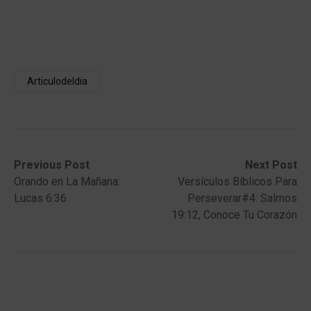
Articulodeldia
Post
Previous
Next
Previous Post
Next Post
post:
post:
Orando en La Mañana:
Versículos Bíblicos Para
navigation
Lucas 6:36
Perseverar#4: Salmos
19:12, Conoce Tu Corazón