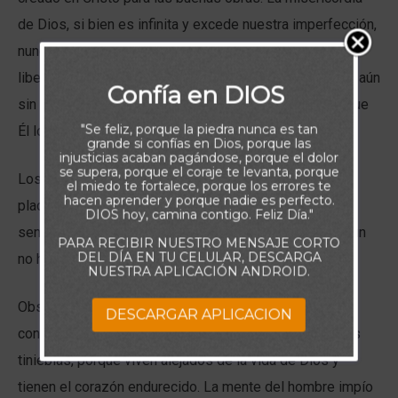
de Dios, si bien es infinita y excede nuestra imperfección,
nunca debe verse como un pase libre para una vida
libertina, pues dicho está que de ella podemos abusar, aún
Confía en DIOS
sin darnos cuenta y no agradar a Dios de la forma en que
"Se feliz, porque la piedra nunca es tan
Él lo espera y merece.
grande si confías en Dios, porque las
injusticias acaban pagándose, porque el dolor
se supera, porque el coraje te levanta, porque
Los que viven persiguiendo desenfrenadamente los
el miedo te fortalece, porque los errores te
hacen aprender y porque nadie es perfecto.
placeres del mundo, sensoriales, las pulsiones, y los
DIOS hoy, camina contigo. Feliz Día."
sentimientos exacerbados, sensuales y la impureza aún
PARA RECIBIR NUESTRO MENSAJE CORTO
DEL DÍA EN TU CELULAR, DESCARGA
no han conocido al Salvador.
NUESTRA APLICACIÓN ANDROID.
Observe que Pablo asocia el libertinaje de los que no
DESCARGAR APLICACION
conocen la gracia de Dios con una mente sumida en las
tinieblas, porque viven alejados de la vida de Dios y
tienen el corazón endurecido. La mente del hombre impío