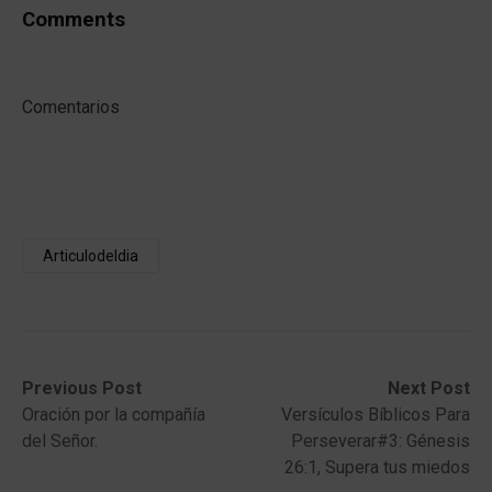
Comments
Comentarios
Articulodeldia
Post
Previous
Next
Previous Post
Next Post
post:
post:
Oración por la compañía
Versículos Bíblicos Para
navigation
del Señor.
Perseverar#3: Génesis
26:1, Supera tus miedos