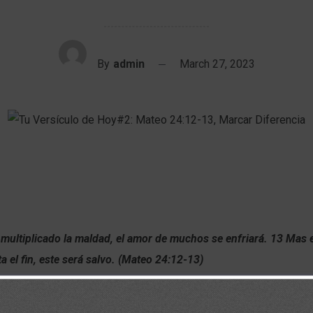
By
admin
March 27, 2023
multiplicado la maldad, el amor de muchos se enfriará. 13 Mas 
a el fin, este será salvo. (Mateo 24:12-13)