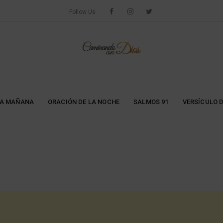
Follow Us
LA MAÑANA
ORACIÓN DE LA NOCHE
SALMOS 91
VERSÍCULO D