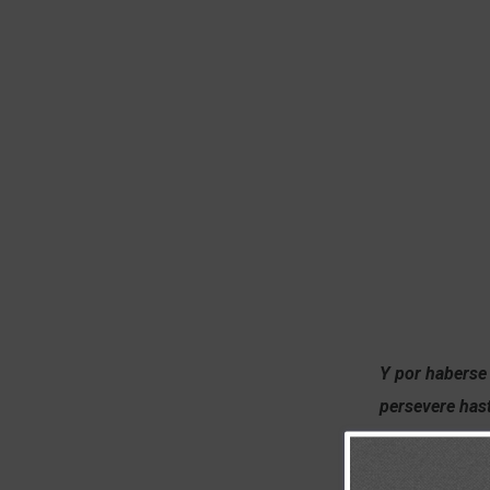
Y por haberse 
persevere hast