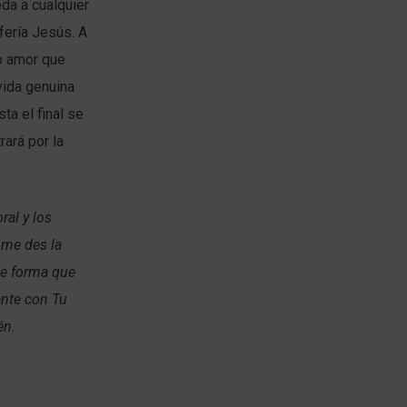
da a cualquier
fería Jesús. A
o amor que
ida genuina
ta el final se
rará por la
ral y los
 me des la
de forma que
ente con Tu
én.