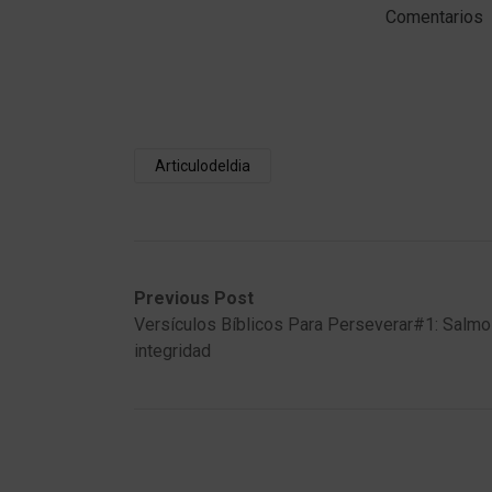
Comentarios
Articulodeldia
Post
Previous
Next
Previous Post
post:
post:
Versículos Bíblicos Para Perseverar#1: Salmo
navigation
integridad