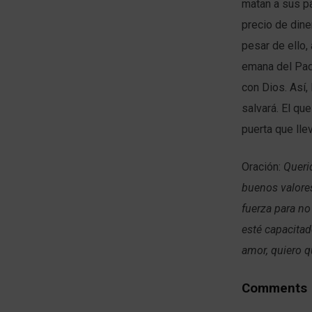
matan a sus pa
precio de dine
pesar de ello
emana del Pad
con Dios. Así, 
salvará. El que
puerta que lle
Oración:
Queri
buenos valores
fuerza para n
esté capacitad
amor, quiero q
Comments