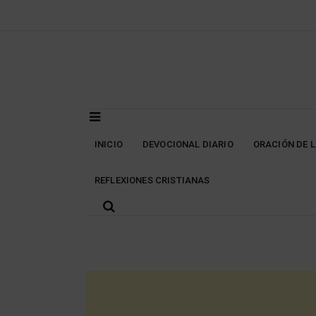
Skip
to
content
INICIO
DEVOCIONAL DIARIO
ORACIÓN DE 
REFLEXIONES CRISTIANAS