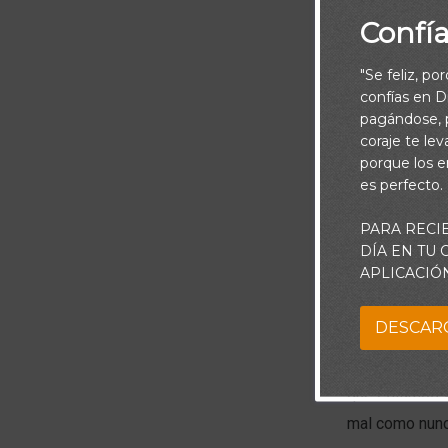
Confí
"Se feliz, po
confías en Di
pagándose, p
coraje te le
porque los e
es perfecto.
PARA RECI
DÍA EN TU
APLICACIÓ
Pensamiento: D
fueron mas aú
DESCAR
percibe a simp
mundo de hoy 
que estamos vi
mal como nunca