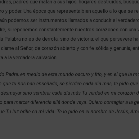
dres, padres que matan a sus hijos, hogares destruidos, búsque
ro y poder. Una época que representa bien aquello a lo que se re
, aún podemos ser instrumentos llamados a conducir el verdader
re, si reponemos constantemente nuestros corazones con una v
la Palabra no es de derrota, sino de victoria: el que persevere has
 clame al Señor, de corazón abierto y con fe sólida y genunia, ent
va a la verdadera salvación.
do Padre, en medio de este mundo oscuro y frío, y en el que la mo
 que tu nos han enseñado, se pierden cada día mas, te pido que
o desmayar sino sembrar cada día más Tu verdad en mi corazón 
o para marcar diferencia allá donde vaya. Quiero contagiar a la g
ue Tu luz brille en mi vida. Te lo pido en el nombre de Jesús, Am