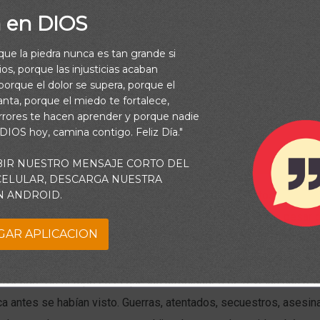
a en DIOS
rque la piedra nunca es tan grande si
os, porque las injusticias acaban
orque el dolor se supera, porque el
vanta, porque el miedo te fortalece,
rrores te hacen aprender y porque nadie
 DIOS hoy, camina contigo. Feliz Día."
BIR NUESTRO MENSAJE CORTO DEL
 CELULAR, DESCARGA NUESTRA
N ANDROID.
esde el principio de los tiempos, la Biblia relata actos de crue
n renombrados en el antiguo testamento, ¡sin embargo, a pesar 
GAR APLICACION
le vista, la cruedad sangrienta de tiempos pasados, la pérdida m
es mucho más peligrosa, y de ahi que nunca haya habido una ép
viendo! Un tiempo en el que las atrocidades se revelan con ref
 antes se habían visto. Guerras, atentados, secuestros, asesin