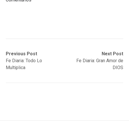
Post
Previous
Next
Previous Post
Next Post
post:
post:
Fe Diaria: Todo Lo
Fe Diaria: Gran Amor de
navigation
Multiplica
DIOS