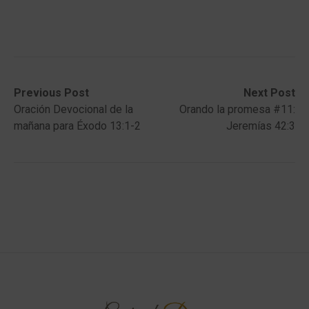
Post
Previous
Next
Previous Post
Next Post
post:
post:
Oración Devocional de la
Orando la promesa #11:
navigation
mañana para Éxodo 13:1-2
Jeremías 42:3