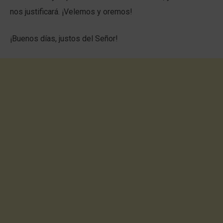
nos justificará. ¡Velemos y oremos!
¡Buenos días, justos del Señor!