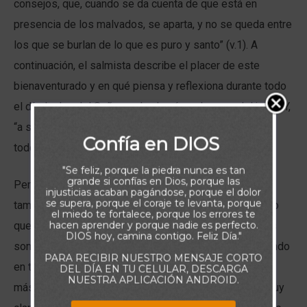
consejos, que, cuando se da cuenta de que está en
presencia de los malvados, se aparta, y no se queda entre
los que se burlan de lo que es puro y santo” (v.1). A
continuación, el salmista describe el placer de este
bienaventurado y en qué piensa y reflexiona durante todo
el día: La ley del Señor es la alegría y el apoyo del justo. Y,
“a su debido tiempo”, surgen los frutos de la justicia “y
Confía en DIOS
todo lo que haga tendrá éxito” (v.3).
"Se feliz, porque la piedra nunca es tan
grande si confías en Dios, porque las
Pero luego, en el versículo 4, el salmista describe
injusticias acaban pagándose, porque el dolor
se supera, porque el coraje te levanta, porque
también el lado opuesto: “Los malvados no son así”. Lo
el miedo te fortalece, porque los errores te
hacen aprender y porque nadie es perfecto.
que medita nuestro corazón dice mucho sobre quiénes
DIOS hoy, camina contigo. Feliz Día."
somos y hacia dónde vamos. ¿Qué has estado meditando
PARA RECIBIR NUESTRO MENSAJE CORTO
en tu corazón? ¿En qué has estado meditando? El libro
DEL DÍA EN TU CELULAR, DESCARGA
NUESTRA APLICACIÓN ANDROID.
más leído y admirado de la Biblia comienza dejando muy