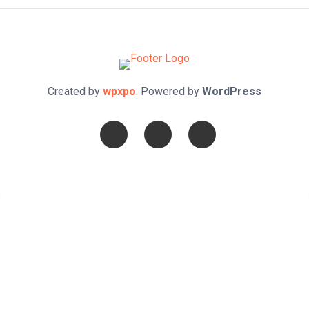
Created by
wpxpo
. Powered by
WordPress
Confía en DIOS
"Se feliz, porque la piedra nunca es tan grande si confías en
Dios, porque las injusticias acaban pagándose, porque el dolor
se supera, porque el coraje te levanta, porque el miedo te
fortalece, porque los errores te hacen aprender y porque nadie