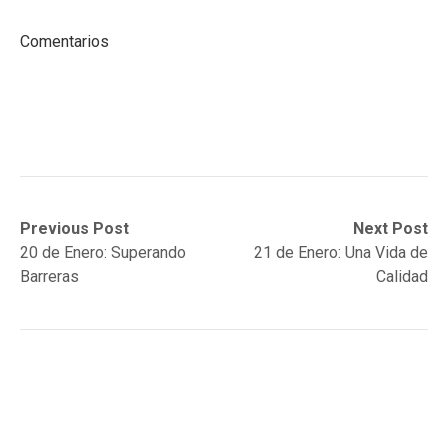
Comentarios
Post
Previous
Next
Previous Post
Next Post
post:
post:
20 de Enero: Superando
21 de Enero: Una Vida de
navigation
Barreras
Calidad