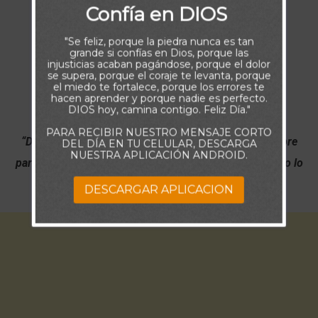
Confía en DIOS
"Se feliz, porque la piedra nunca es tan
grande si confías en Dios, porque las
injusticias acaban pagándose, porque el dolor
se supera, porque el coraje te levanta, porque
el miedo te fortalece, porque los errores te
hacen aprender y porque nadie es perfecto.
DIOS hoy, camina contigo. Feliz Día."
PARA RECIBIR NUESTRO MENSAJE CORTO
“Dios no es hombre, para que mienta,
Ni hijo de hombre
DEL DÍA EN TU CELULAR, DESCARGA
NUESTRA APLICACIÓN ANDROID.
para que se arrepienta.
El dijo, ¿y no hará?
Habló, ¿y no lo
ejecutará?” (Números 23:19)
DESCARGAR APLICACION