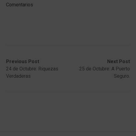
Comentarios
Post
Previous
Next
Previous Post
Next Post
post:
post:
24 de Octubre: Riquezas
25 de Octubre: A Puerto
navigation
Verdaderas
Seguro.