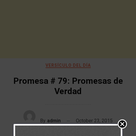
VERSÍCULO DEL DÍA
Promesa # 79: Promesas de
Verdad
By
admin
October 23, 2015