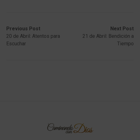
Post
Previous
Next
Previous Post
Next Post
post:
post:
20 de Abril: Atentos para
21 de Abril: Bendición a
navigation
Escuchar
Tiempo