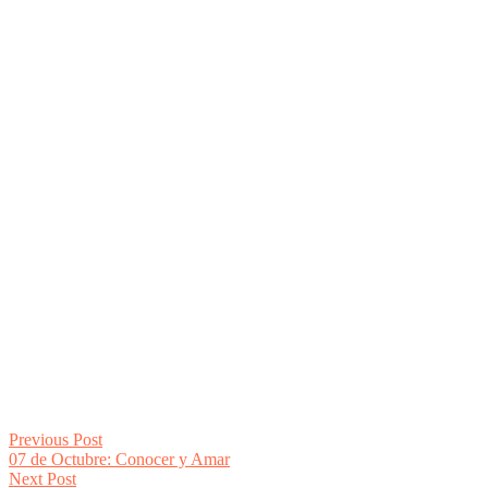
Post
Previous
Previous Post
post:
07 de Octubre: Conocer y Amar
navigation
Next
Next Post