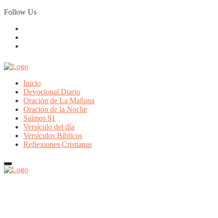
Skip
Follow Us
to
content
Inicio
Devocional Diario
Oración de La Mañana
Oración de la Noche
Salmos 91
Versículo del día
Versículos Bíblicos
Reflexiones Cristianas