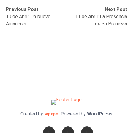
Post
Previous
Next
Previous Post
Next Post
post:
post:
10 de Abril: Un Nuevo
11 de Abril: La Presencia
navigation
Amanecer
es Su Promesa
Created by
wpxpo
. Powered by
WordPress