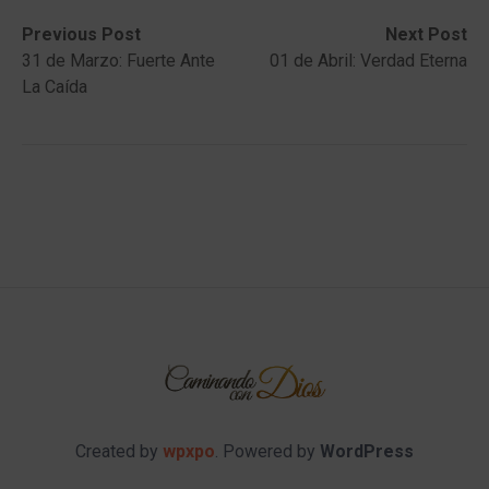
Post
Previous
Next
Previous Post
Next Post
post:
post:
31 de Marzo: Fuerte Ante
01 de Abril: Verdad Eterna
navigation
La Caída
Created by
wpxpo
. Powered by
WordPress