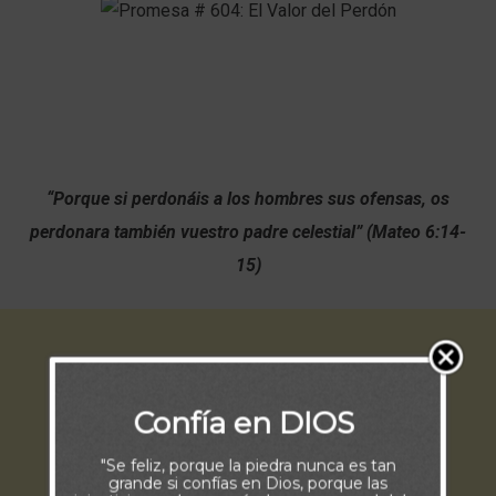
“Porque si perdonáis a los hombres sus ofensas, os
perdonara también vuestro padre celestial” (Mateo 6:14-
15)
Confía en DIOS
"Se feliz, porque la piedra nunca es tan
grande si confías en Dios, porque las