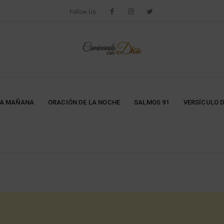
Follow Us
LA MAÑANA
ORACIÓN DE LA NOCHE
SALMOS 91
VERSÍCULO D