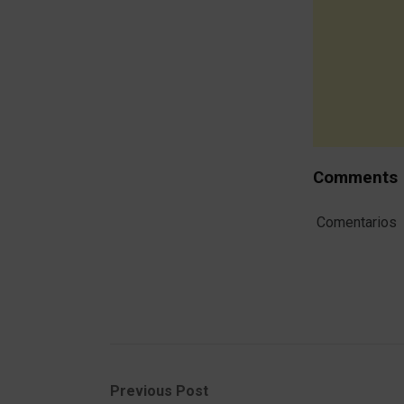
Comments
Comentarios
Post
Previous
Next
Previous Post