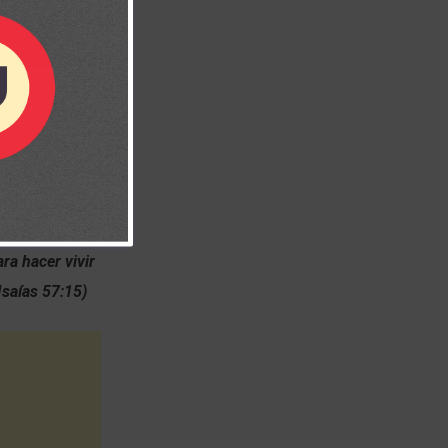
s el Santo: Yo
ara hacer vivir
Isaías 57:15)