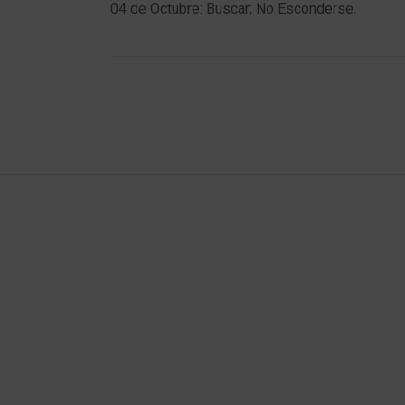
post:
post:
04 de Octubre: Buscar; No Esconderse.
navigation