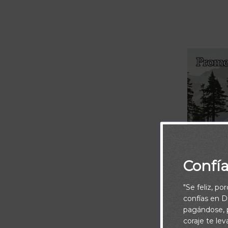
Confí
"Se feliz, po
confías en Di
pagándose, p
coraje te le