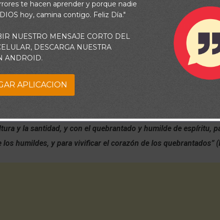
rrores te hacen aprender y porque nadie
 DIOS hoy, camina contigo. Feliz Día."
BIR NUESTRO MENSAJE CORTO DEL
 CELULAR, DESCARGA NUESTRA
N ANDROID.
GAR APLICACION
ijo el Alto y Sublime, el que habita la eternidad, y cuyo nombre e
ltura y la santidad, y con el quebrantado y humilde de espíritu, p
de los humildes, y para vivificar el corazón de los quebrantados” (