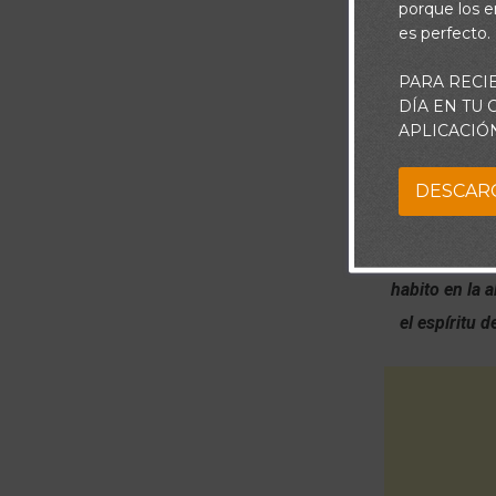
porque los e
es perfecto.
PARA RECI
DÍA EN TU
APLICACIÓ
DESCAR
“Porque así d
habito en la a
el espíritu 