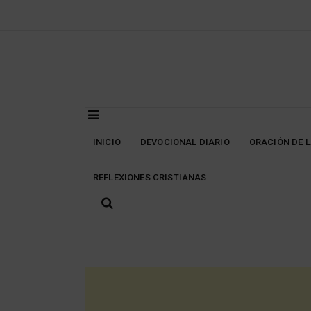
Skip
to
content
INICIO
DEVOCIONAL DIARIO
ORACIÓN DE 
REFLEXIONES CRISTIANAS