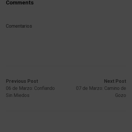
Comments
Comentarios
Post
Previous
Next
Previous Post
Next Post
post:
post:
06 de Marzo: Confiando
07 de Marzo: Camino de
navigation
Sin Miedos
Gozo