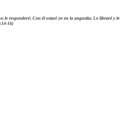
yo le responderé;
Con él estaré yo en la angustia;
Lo libraré y le
1:14-16)