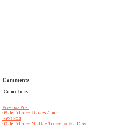
Comments
Comentarios
Post
Previous
Previous Post
post:
08 de Febrero: Dios es Amor
navigation
Next
Next Post
post:
09 de Febrero: No Hay Temor Junto a Dios