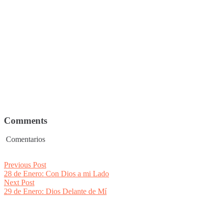
Comments
Comentarios
Post
Previous
Previous Post
post:
28 de Enero: Con Dios a mi Lado
navigation
Next
Next Post
post:
29 de Enero: Dios Delante de Mí