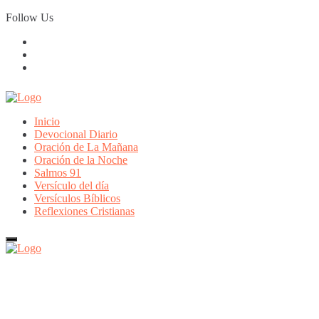
Skip
Follow Us
to
content
Inicio
Devocional Diario
Oración de La Mañana
Oración de la Noche
Salmos 91
Versículo del día
Versículos Bíblicos
Reflexiones Cristianas