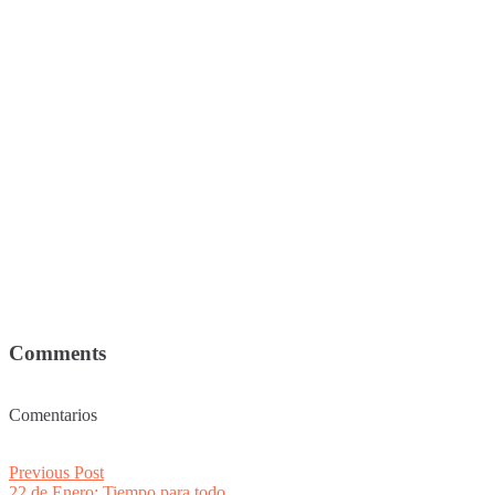
Comments
Comentarios
Post
Previous
Previous Post
post:
22 de Enero: Tiempo para todo