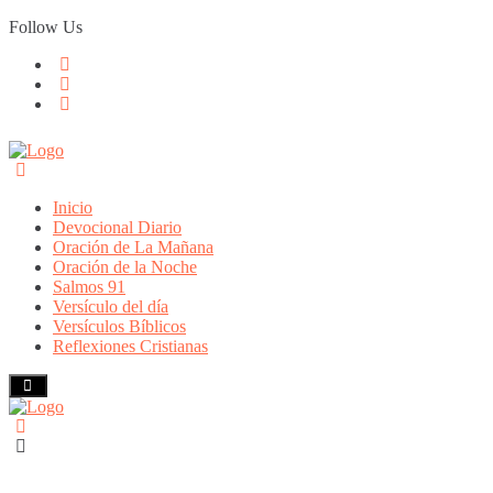
Skip
Follow Us
to
content
Inicio
Devocional Diario
Oración de La Mañana
Oración de la Noche
Salmos 91
Versículo del día
Versículos Bíblicos
Reflexiones Cristianas