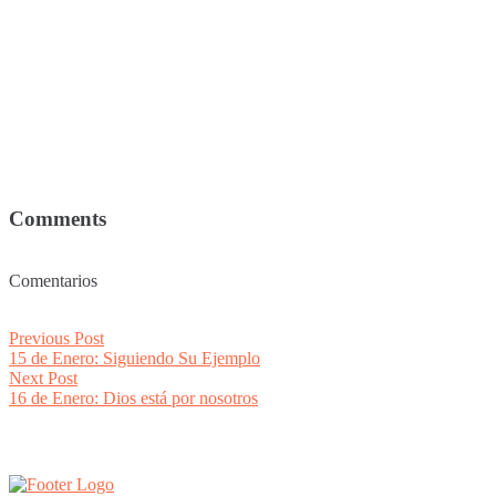
Comments
Comentarios
Post
Previous
Previous Post
post:
15 de Enero: Siguiendo Su Ejemplo
navigation
Next
Next Post
post:
16 de Enero: Dios está por nosotros