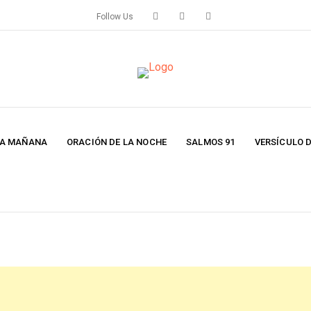
Follow Us
LA MAÑANA
ORACIÓN DE LA NOCHE
SALMOS 91
VERSÍCULO D