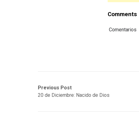
Comments
Comentarios
Post
Previous
Next
Previous Post
post:
post:
20 de Diciembre: Nacido de Dios
navigation