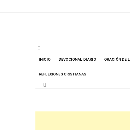
Skip
to
content
INICIO
DEVOCIONAL DIARIO
ORACIÓN DE 
REFLEXIONES CRISTIANAS