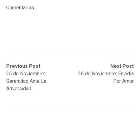
Comentarios
Post
Previous
Next
Previous Post
Next Post
post:
post:
25 de Noviembre:
26 de Noviembre: Envidia
navigation
Serenidad Ante La
Por Amor
Adversidad