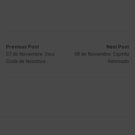
Post
Previous
Next
Previous Post
Next Post
post:
post:
07 de Noviembre: Dios
08 de Noviembre: Espíritu
navigation
Cuida de Nosotros
Renovado