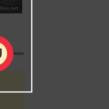
erza” (Efesios