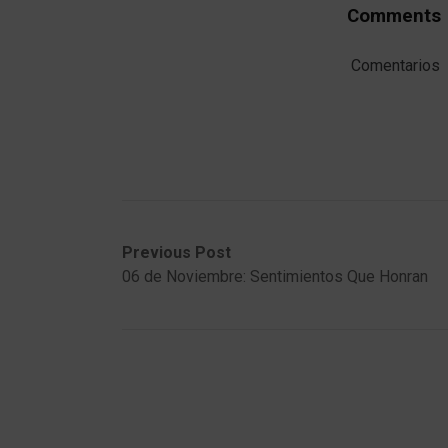
Comments
Comentarios
Post
Previous
Next
Previous Post
post:
post:
06 de Noviembre: Sentimientos Que Honran
navigation