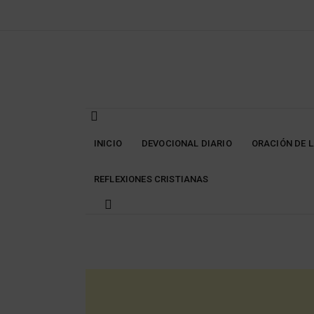
Skip
to
content
INICIO
DEVOCIONAL DIARIO
ORACIÓN DE 
REFLEXIONES CRISTIANAS