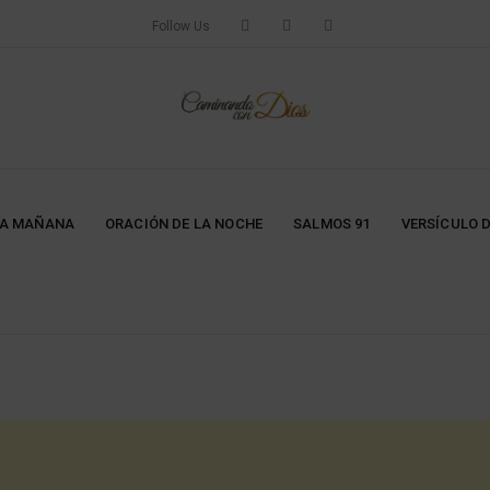
Follow Us
LA MAÑANA
ORACIÓN DE LA NOCHE
SALMOS 91
VERSÍCULO D