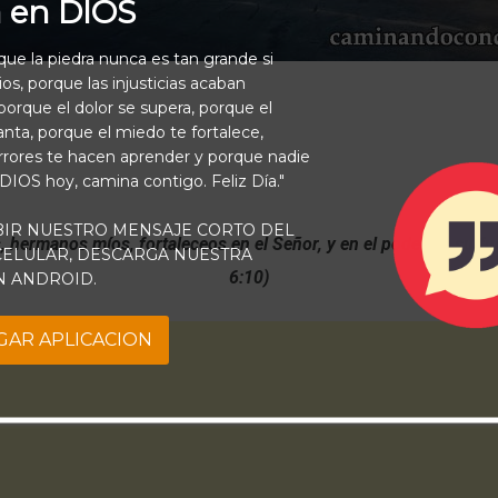
a en DIOS
rque la piedra nunca es tan grande si
os, porque las injusticias acaban
orque el dolor se supera, porque el
vanta, porque el miedo te fortalece,
rrores te hacen aprender y porque nadie
 DIOS hoy, camina contigo. Feliz Día."
BIR NUESTRO MENSAJE CORTO DEL
, hermanos míos, fortaleceos en el Señor, y en el poder de su fu
 CELULAR, DESCARGA NUESTRA
6:10)
N ANDROID.
GAR APLICACION