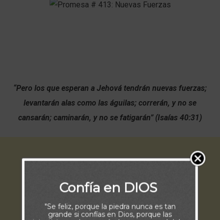
“Pero los que esperan a Jehová tendrán nuevas fuerzas;
levantarán alas como las águilas; correrán, y no se
cansarán; caminarán, y no se fatigarán” (Isaías 40:31)
Confía en DIOS
"Se feliz, porque la piedra nunca es tan
grande si confías en Dios, porque las