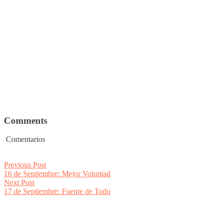
Comments
Comentarios
Post
Previous
Previous Post
post:
16 de Septiembre: Mejor Voluntad
navigation
Next
Next Post
post:
17 de Septiembre: Fuente de Todo