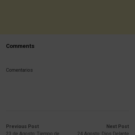
Comments
Comentarios
Post
Previous
Next
Previous Post
Next Post
post:
post:
23 de Agosto: Tiempo de
24 Agosto: Dios Delante