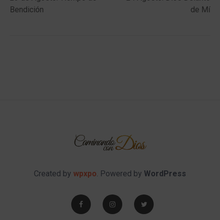
navigation
Bendición
de Mí
Created by
wpxpo
. Powered by
WordPress