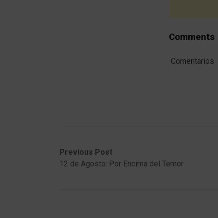
Comments
Comentarios
Post
Previous
Next
Previous Post
post:
post:
12 de Agosto: Por Encima del Temor
navigation