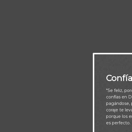
Confí
“Le dijo Jesús
"Se feliz, po
Y todo aquel
confías en Di
pagándose, p
coraje te le
porque los e
es perfecto.