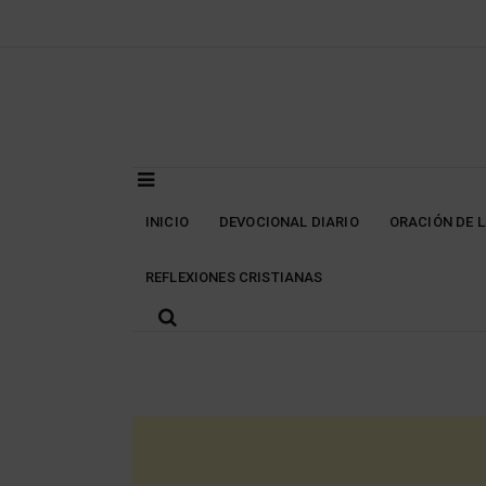
Skip
to
content
INICIO
DEVOCIONAL DIARIO
ORACIÓN DE 
REFLEXIONES CRISTIANAS