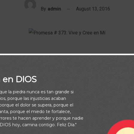
By
admin
August 13, 2016
a en DIOS
: Yo soy la resurrección y la vida; el que cree en mí, aunque esté 
rque la piedra nunca es tan grande si
 que vive y cree en mí, no morirá eternamente. ¿Crees esto?” (J
os, porque las injusticias acaban
orque el dolor se supera, porque el
vanta, porque el miedo te fortalece,
rrores te hacen aprender y porque nadie
 DIOS hoy, camina contigo. Feliz Día."