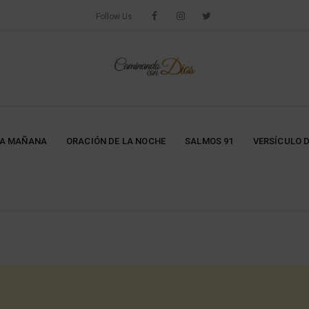
Follow Us
LA MAÑANA
ORACIÓN DE LA NOCHE
SALMOS 91
VERSÍCULO D