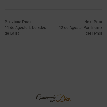
Post
Previous
Next
Previous Post
Next Post
post:
post:
11 de Agosto: Liberados
12 de Agosto: Por Encima
navigation
de La Ira
del Temor