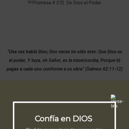
“Una vez habló Dios; Dos veces he oído esto: Que Dios es
el poder, Y tuya, oh Señor, es la misericordia; Porque tú
pagas a cada uno conforme a su obra” (Salmos 62:11-12)
Confía en DIOS