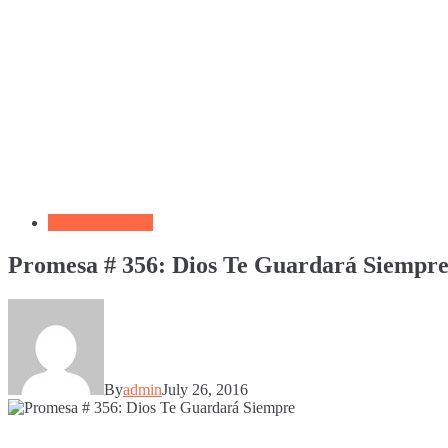
Versículo del día
Promesa # 356: Dios Te Guardará Siempr
By
admin
July 26, 2016