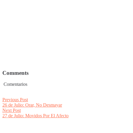
Comments
Comentarios
Post
Previous
Previous Post
post:
26 de Julio: Orar, No Desmayar
navigation
Next
Next Post
post:
27 de Julio: Movidos Por El Afecto