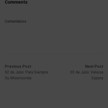
Comments
Comentarios
Post
Previous
Next
Previous Post
Next Post
post:
post:
02 de Julio: Para Siempre
03 de Julio: Valiosa
navigation
Su Misericordia
Espera