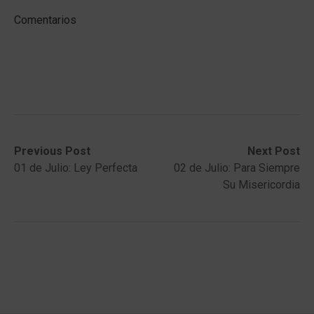
Comentarios
Post
Previous
Next
Previous Post
Next Post
post:
post:
01 de Julio: Ley Perfecta
02 de Julio: Para Siempre
navigation
Su Misericordia