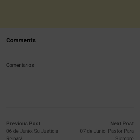
Comments
Comentarios
Post
Previous
Next
Previous Post
Next Post
post:
post:
06 de Junio: Su Justicia
07 de Junio: Pastor Para
navigation
Reinará
Siempre