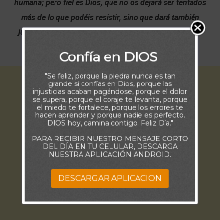
humana; pero fiel es Dios, que no os dejará ser tentados
más de lo que podéis resistir, sino que dará también
juntamente con la tentación la salida, para que podáis
soportar” (1 Corintios 10:13)
Confía en DIOS
"Se feliz, porque la piedra nunca es tan
grande si confías en Dios, porque las
injusticias acaban pagándose, porque el dolor
se supera, porque el coraje te levanta, porque
el miedo te fortalece, porque los errores te
hacen aprender y porque nadie es perfecto.
DIOS hoy, camina contigo. Feliz Día."
PARA RECIBIR NUESTRO MENSAJE CORTO
DEL DÍA EN TU CELULAR, DESCARGA
NUESTRA APLICACIÓN ANDROID.
DESCARGAR APLICACION