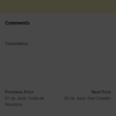
Comments
Comentarios
Post
Previous
Next
Previous Post
Next Post
post:
post:
01 de Junio: Cuida de
02 de Junio: Gran Creador
navigation
Nosotros