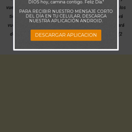
DIOS hoy, camina contigo. Feliz Día."
vuestros hijos hallarán misericordia delante de los que los
PARA RECIBIR NUESTRO MENSAJE CORTO
DEL DÍA EN TU CELULAR, DESCARGA
tienen cautivos, y volverán a esta tierra; porque Jehová
NUESTRA APLICACIÓN ANDROID.
vuestro Dios es clemente y misericordioso, y no apartará
de vosotros su rostro, si vosotros os volviereis a él” (2
DESCARGAR APLICACION
Crónicas 30:9)