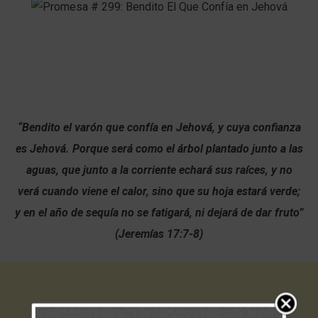
“Bendito el varón que confía en Jehová, y cuya confianza
es Jehová. Porque será como el árbol plantado junto a las
aguas, que junto a la corriente echará sus raíces, y no
verá cuando viene el calor, sino que su hoja estará verde;
y en el año de sequía no se fatigará, ni dejará de dar fruto”
(Jeremías 17:7-8)