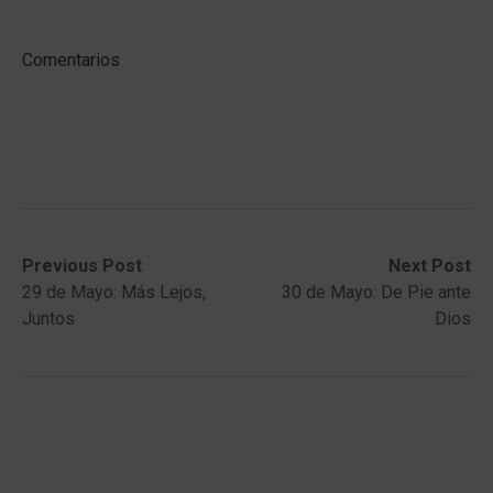
Comentarios
Post
Previous
Next
Previous Post
Next Post
post:
post:
29 de Mayo: Más Lejos,
30 de Mayo: De Pie ante
navigation
Juntos
Dios