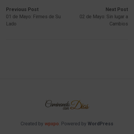
Post
Previous
Next
Previous Post
Next Post
post:
post:
01 de Mayo: Firmes de Su
02 de Mayo: Sin lugar a
navigation
Lado
Cambios
Created by
wpxpo
. Powered by
WordPress