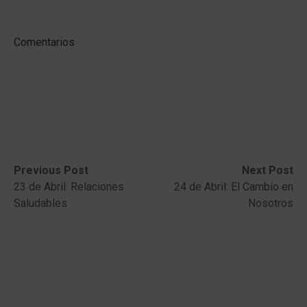
Comentarios
Post
Previous
Next
Previous Post
Next Post
post:
post:
23 de Abril: Relaciones
24 de Abril: El Cambio en
navigation
Saludables
Nosotros