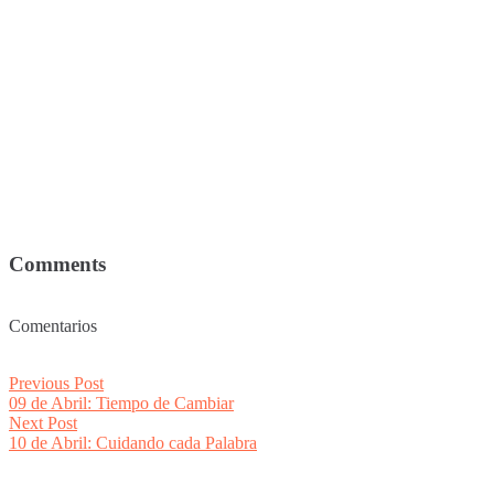
Comments
Comentarios
Post
Previous
Previous Post
post:
09 de Abril: Tiempo de Cambiar
navigation
Next
Next Post
post:
10 de Abril: Cuidando cada Palabra