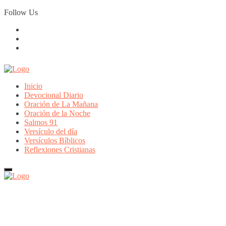
Skip
Follow Us
to
content
Inicio
Devocional Diario
Oración de La Mañana
Oración de la Noche
Salmos 91
Versículo del día
Versículos Bíblicos
Reflexiones Cristianas