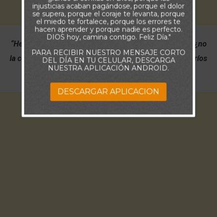
injusticias acaban pagándose, porque el dolor
se supera, porque el coraje te levanta, porque
el miedo te fortalece, porque los errores te
hacen aprender y porque nadie es perfecto.
DIOS hoy, camina contigo. Feliz Día."
“He aquí que yo hago cosa nueva; pronto saldrá a luz; ¿no
PARA RECIBIR NUESTRO MENSAJE CORTO
la conoceréis? Otra vez abriré camino en el desierto, y ríos
DEL DÍA EN TU CELULAR, DESCARGA
NUESTRA APLICACIÓN ANDROID.
en la soledad”
(Isaías 43:19)
DESCARGAR APLICACION