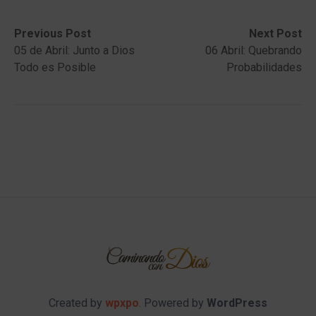
Post
Previous
Next
Previous Post
Next Post
post:
post:
05 de Abril: Junto a Dios
06 Abril: Quebrando
navigation
Todo es Posible
Probabilidades
Created by
wpxpo
. Powered by
WordPress