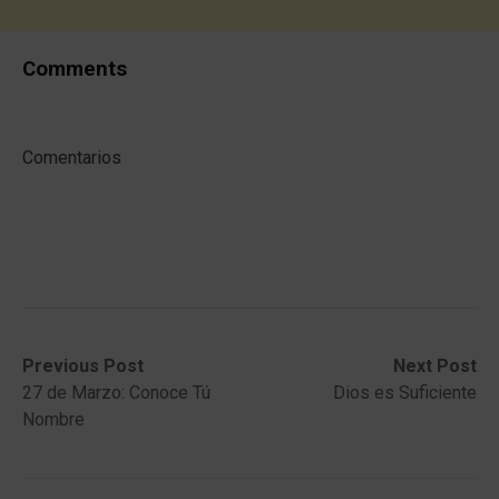
Comments
Comentarios
Post
Previous
Next
Previous Post
Next Post
post:
post:
27 de Marzo: Conoce Tú
Dios es Suficiente
navigation
Nombre