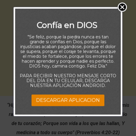
Confía en DIOS
"Se feliz, porque la piedra nunca es tan
grande si confías en Dios, porque las
injusticias acaban pagándose, porque el dolor
se supera, porque el coraje te levanta, porque
el miedo te fortalece, porque los errores te
hacen aprender y porque nadie es perfecto.
DIOS hoy, camina contigo. Feliz Día."
PARA RECIBIR NUESTRO MENSAJE CORTO
DEL DÍA EN TU CELULAR, DESCARGA
NUESTRA APLICACIÓN ANDROID.
DESCARGAR APLICACION
“Hijo mío, está atento a mis palabras;
Inclina tu oído a mis
razones. No se aparten de tus ojos; Guárdalas en medio
de tu corazón; Porque son vida a los que las hallan, Y
medicina a todo su cuerpo” (Proverbios 4:20-22)